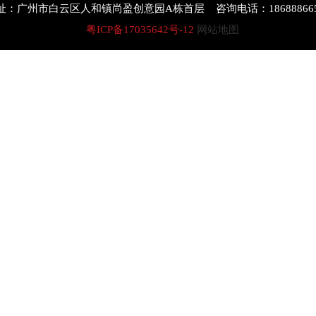
址：广州市白云区人和镇尚盈创意园A栋首层 咨询电话：186888665
粤ICP备17035642号-12
网站地图