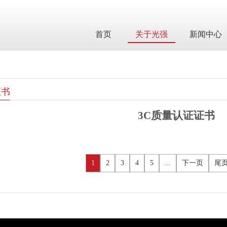
首页
关于光强
新闻中心
证书
3C质量认证证书
1
2
3
4
5
...
下一页
尾