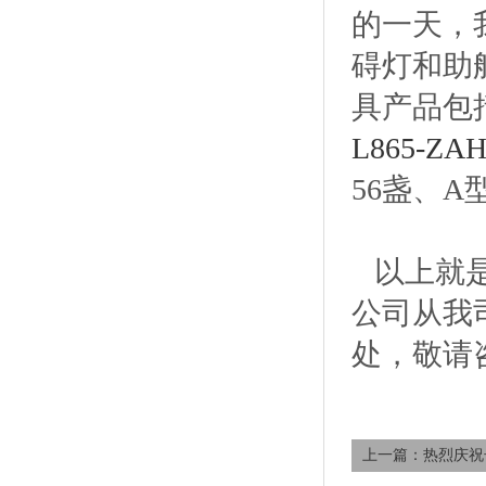
的一天，
碍灯和助
具产品包括
L865-Z
56盏、A
以上就
公司从我
处，敬请
上一篇：热烈庆祝