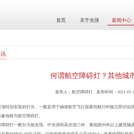
首页
关于光强
新闻中心
资讯
何谓航空障碍灯？其他城
发布人：航空障碍灯 发布时间：2021-01-11 1
楼顶特别安装的灯光，一般是用于确保航空飞行器夜间航行时能立即识别
形象地称为航空障碍灯。
碍障碍灯一般分为低光强、中光强和高光强三种。离地面
90
米以上建筑物
应在每分钟
次之间，闪光的有效光强不小于
；或者使用红色的