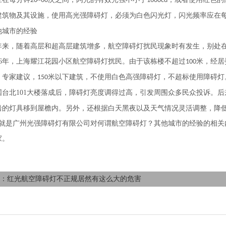
20~60
1600cd
建筑物及其设施，使用高光强障碍灯，必须为白色闪光灯，闪光频率应在
他城市的经验
年来，随着高层和超高层建筑增多，航空障碍灯扰民现象时有发生，别处
6
年，上海耀江花园小区航空障碍灯扰民。由于该栋楼不超过
米，经居
100
。专家建议，
米以下建筑，不使用白色高强障碍灯，不超标使用障碍灯
150
国台北
101
大楼落成后，障碍灯亮度调得过高，引发周围众多民众投诉。后
沿的灯具移到屋檐内。另外，还根据白天黑夜以及天气情况灵活调整，降
就是广州光强障碍灯有限公司对何谓航空障碍灯？其他城市的经验的相关
家。
：红光航空障碍灯不正规居然有这么大的危害