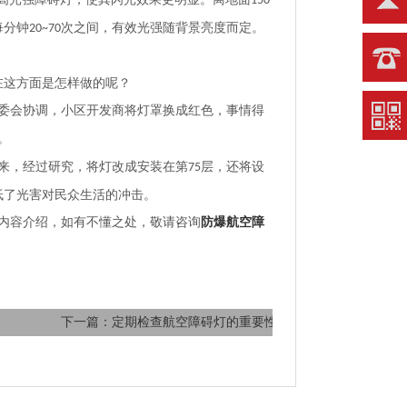
150
每分钟
次之间，有效光强随背景亮度而定。
20~70
在这方面是怎样做的呢？
委会协调，小区开发商将灯罩换成红色，事情得
。
来，经过研究，将灯改成安装在第
层，还将设
75
低了光害对民众生活的冲击。
内容介绍，如有不懂之处，敬请咨询
防爆航空障
下一篇：定期检查航空障碍灯的重要性