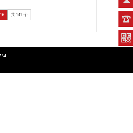
16
共 141 个
34