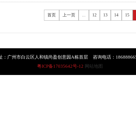
首页
上一页
...
12
13
14
15
址：广州市白云区人和镇尚盈创意园A栋首层 咨询电话：186888665
粤ICP备17035642号-12
网站地图