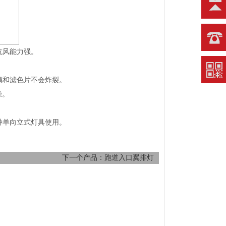
抗风能力强。
璃和滤色片不会炸裂。
燥。
种单向立式灯具使用。
下一个产品：跑道入口翼排灯