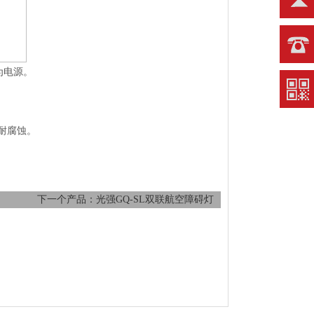
为电源。
、耐腐蚀。
下一个产品：光强GQ-SL双联航空障碍灯